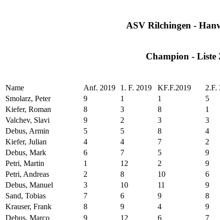
ASV Rilchingen - Hanwe
Champion - Liste
Name
Anf. 2019
1. F. 2019
KF.F.2019
2.F.
Smolarz, Peter
9
1
1
5
Kiefer, Roman
8
3
8
1
Valchev, Slavi
9
2
3
3
Debus, Armin
5
5
8
4
Kiefer, Julian
4
4
7
2
Debus, Mark
6
7
5
9
Petri, Martin
1
12
2
9
Petri, Andreas
2
8
10
6
Debus, Manuel
3
10
11
9
Sand, Tobias
7
6
9
8
Krauser, Frank
8
9
4
9
Debus, Marco
9
12
6
7