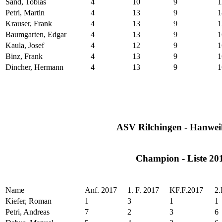
Sand, Tobias
4
10
9
1
Petri, Martin
4
13
9
1
Krauser, Frank
4
13
9
1
Baumgarten, Edgar
4
13
9
1
Kaula, Josef
4
12
9
1
Binz, Frank
4
13
9
1
Dincher, Hermann
4
13
9
1
ASV Rilchingen - Hanweil
Champion - Liste 20
Name
Anf. 2017
1. F. 2017
KF.F.2017
2.
Kiefer, Roman
1
3
1
1
Petri, Andreas
7
2
3
6