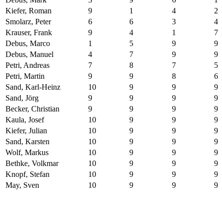
Kiefer, Roman
9
1
4
2
Smolarz, Peter
6
6
3
4
Krauser, Frank
9
4
1
7
Debus, Marco
1
5
9
9
Debus, Manuel
4
7
9
9
Petri, Andreas
7
8
7
5
Petri, Martin
9
9
8
6
Sand, Karl-Heinz
10
9
9
9
Sand, Jörg
9
9
9
9
Becker, Christian
9
9
9
9
Kaula, Josef
10
9
9
9
Kiefer, Julian
10
9
9
9
Sand, Karsten
10
9
9
9
Wolf, Markus
10
9
9
9
Bethke, Volkmar
10
9
9
9
Knopf, Stefan
10
9
9
9
May, Sven
10
9
9
9