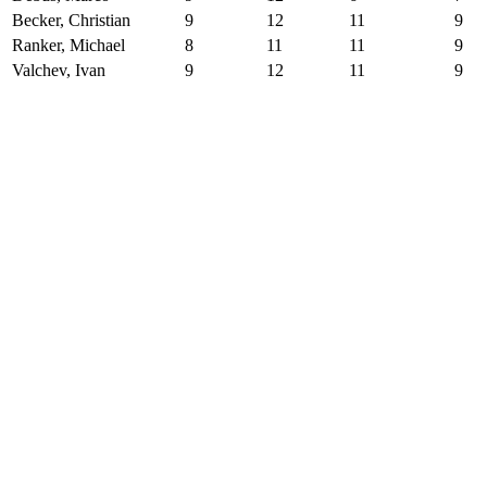
Becker, Christian
9
12
11
9
Ranker, Michael
8
11
11
9
Valchev, Ivan
9
12
11
9