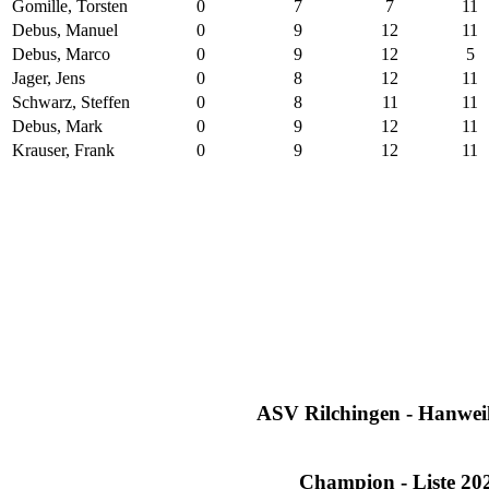
Gomille, Torsten
0
7
7
11
Debus, Manuel
0
9
12
11
Debus, Marco
0
9
12
5
Jager, Jens
0
8
12
11
Schwarz, Steffen
0
8
11
11
Debus, Mark
0
9
12
11
Krauser, Frank
0
9
12
11
ASV Rilchingen - Hanweil
Champion - Liste 20