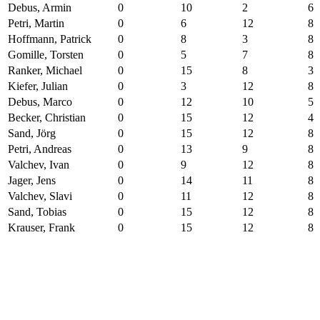
Debus, Armin
0
10
2
6
Petri, Martin
0
6
12
8
Hoffmann, Patrick
0
8
3
8
Gomille, Torsten
0
5
7
8
Ranker, Michael
0
15
8
3
Kiefer, Julian
0
3
12
8
Debus, Marco
0
12
10
5
Becker, Christian
0
15
12
4
Sand, Jörg
0
15
12
8
Petri, Andreas
0
13
9
8
Valchev, Ivan
0
9
12
8
Jager, Jens
0
14
11
8
Valchev, Slavi
0
11
12
8
Sand, Tobias
0
15
12
8
Krauser, Frank
0
15
12
8