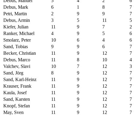
Debus, Manuel
5
4
2
6
Debus, Mark
6
1
8
7
Petri, Martin
2
9
9
7
Debus, Armin
3
5
11
5
Kiefer, Julian
11
9
7
2
Ranker, Michael
4
9
5
6
Smolarz, Peter
10
6
4
6
Sand, Tobias
9
9
6
7
Becker, Christian
11
9
12
7
Debus, Marco
11
8
10
4
Valchev, Slavi
10
7
12
3
Sand, Jörg
8
9
12
7
Sand, Karl-Heinz
11
9
12
7
Krauser, Frank
11
9
12
7
Kaula, Josef
11
9
12
7
Sand, Karsten
11
9
12
7
Knopf, Stefan
11
9
12
7
May, Sven
11
9
12
7