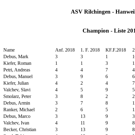
ASV Rilchingen - Hanweil
Champion - Liste 20
Name
Anf. 2018
1. F. 2018
KF.F.2018
2
Debus, Mark
3
3
1
1
Kiefer, Roman
1
1
3
1
Petri, Andreas
4
4
7
4
Debus, Manuel
3
9
6
6
Kiefer, Julian
4
2
4
7
Valchev, Slavi
4
5
9
5
Smolarz, Peter
3
8
2
2
Debus, Armin
3
7
8
1
Ranker, Michael
2
6
5
1
Debus, Marco
3
13
9
3
Valchev, Ivan
4
11
9
8
Becker, Christian
3
13
9
8