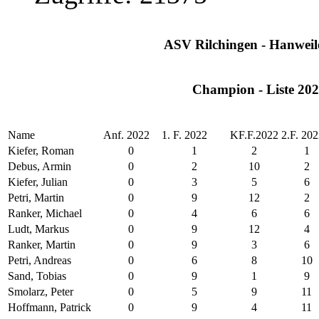
ASV Rilchingen - Hanweile
Champion - Liste 20
Name
Anf. 2022
1. F. 2022
KF.F.2022
2.F. 20
Kiefer, Roman
0
1
2
1
Debus, Armin
0
2
10
2
Kiefer, Julian
0
3
5
6
Petri, Martin
0
9
12
2
Ranker, Michael
0
4
6
6
Ludt, Markus
0
9
12
4
Ranker, Martin
0
9
3
6
Petri, Andreas
0
6
8
10
Sand, Tobias
0
9
1
9
Smolarz, Peter
0
5
9
11
Hoffmann, Patrick
0
9
4
11