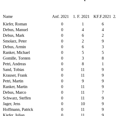
Name
Anf. 2021
1. F. 2021
KF.F.2021
2
Kiefer, Roman
0
1
6
Debus, Manuel
0
4
4
Debus, Mark
0
6
2
Smolarz, Peter
0
2
9
Debus, Armin
0
6
3
Ranker, Michael
0
5
5
Gomille, Torsten
0
3
8
Petri, Andreas
0
8
1
Sand, Tobias
0
11
9
Krauser, Frank
0
11
9
Petri, Martin
0
9
9
Ranker, Martin
0
11
9
Debus, Marco
0
11
7
Schwarz, Steffen
0
11
9
Jager, Jens
0
10
9
Hoffmann, Patrick
0
11
9
Kiefer, Julian
0
11
9