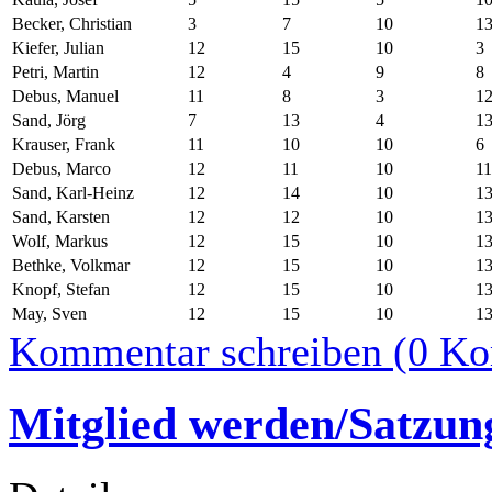
Becker, Christian
3
7
10
1
Kiefer, Julian
12
15
10
3
Petri, Martin
12
4
9
8
Debus, Manuel
11
8
3
1
Sand, Jörg
7
13
4
1
Krauser, Frank
11
10
10
6
Debus, Marco
12
11
10
11
Sand, Karl-Heinz
12
14
10
1
Sand, Karsten
12
12
10
1
Wolf, Markus
12
15
10
1
Bethke, Volkmar
12
15
10
1
Knopf, Stefan
12
15
10
1
May, Sven
12
15
10
1
Kommentar schreiben (0 K
Mitglied werden/Satzun